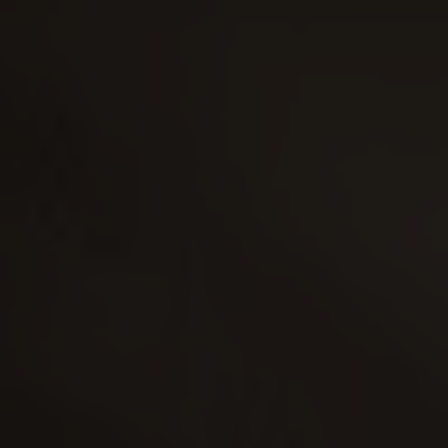
95M²
PERSONE
SOLE