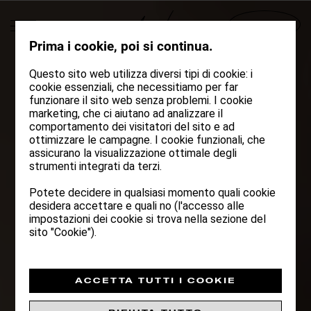
Conoscere le nostre case
Deutsch
English
Italiano
BOOKING
OFFERTE
CONTATTO
ARRIVARE
BOOKING
APPARTAMENTI
Prima i cookie, poi si continua.
ABOUT
SPA AND
Questo sito web utilizza diversi tipi di cookie: i
FITNESS
cookie essenziali, che necessitiamo per far
TO DO'S
funzionare il sito web senza problemi. I cookie
marketing, che ci aiutano ad analizzare il
CONTATTO E
comportamento dei visitatori del sito e ad
ANTON NATURE
ARRIVO
ottimizzare le campagne. I cookie funzionali, che
HIDEAWAY
RICHIESTA
assicurano la visualizzazione ottimale degli
strumenti integrati da terzi.
OFFERTE
ALLA PANORAMICA DELLE
CASE
Potete decidere in qualsiasi momento quali cookie
desidera accettare e quali no (l'accesso alle
impostazioni dei cookie si trova nella sezione del
sito "Cookie").
ACCETTA TUTTI I COOKIE
PER 2-4
50M²
PERSONE