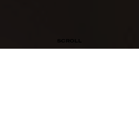
SCROLL
Benvenuti all’Anton! Abbiamo progettato per voi
appartamenti di design sorprendente. “Anton” è anche
Wellness, con un’attraente zona sauna e fitness. Il
nostro guesthouse è stato costruito nel 2019 e si trova in
una zona residenziale rurale, a soli dieci minuti dal
ABOUT ANTON
centro storico di Brunico.
SCOPRI DI PIÙ